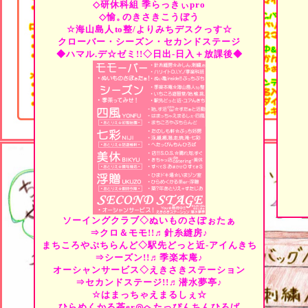
◇研休科組
季らっきぃpro
◇愉。
のきさきこうぼう
☆海山島人
to
整/よりみちデスクっす☆
クローバー・シーズン・セカンドステージ
◆ハマル.デ☆ゼミ!!◇日出-日入＋放課後◆
ソーイングクラブ◇ぬいものさぽぉたぁ
⇒クロ＆モモ!!♬針糸縫房♪
まちころやぷちらんど◇駅先どっと近-アイんきち
⇒シーズン!!♬季楽本庵♪
オーシャンサービス◇えきさきステーション
⇒セカンドステージ!!♬潜水夢亭♪
☆はまっちゃえまるしぇ☆
ひらめくかる茶er◎へたっぴんちんひろば