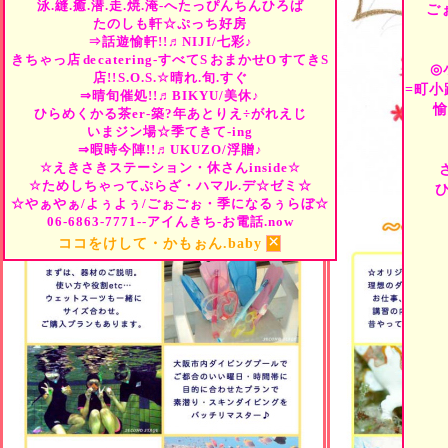
泳.縫.癒.潜.走.焼.淹-へたっぴんちんひろば
ご
たのしも軒☆ぷっち好房
⇒話遊愉軒!!♬NIJI/七彩♪
きちゃっ店
de
catering-すべて
S
おまかせ
O
すてき
S
◎
店!!
S.O.S.☆晴れ.旬.すぐ
=町小
⇒晴旬催処!!♬BIKYU/美休♪
愉
ひらめくかる茶er-築?年あとりえ÷がれえじ
いまジン場☆季てきて-ing
⇒暇時今陣!!♬UKUZO/浮贈♪
☆えきさきステーション・休さんinside☆
☆ためしちゃってぷらざ・ハマル.デ☆ゼミ☆
☆やぁやぁ/よぅよぅ/ごぉごぉ・季になるぅらぼ☆
06-6863-7771--アイんきち-お電話.now
×
ココをけして・かもぉん.baby