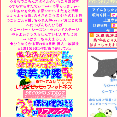
◇まちでころんスタイル☆いちころ遊習堂
◇すらすらすたでぃーmini◇季らっきぃpro
アイんきち☆
◇やぁやぁ☆始。
す活center/すたぁと活動
暇時今陣⇔
か
◇よぅよぅ☆愉。
のきさきこうぼう/たのしも軒
◇ごぉごぉ☆挑。
ちゃれん陣cercle/おはじめ園
上達専
へたっぴんちんひろば
話遊愉軒⇔
み
--クローバー・シーズン・セカンドステージ--
作⇔
やぁよぉテラス☆せんすいむんすたじお
×
泳.縫.癒.潜
遊⇔
"Tea
or
B
withはまっちゃえまるしぇ
築?年あとり
街⇔
ひらめくか
◆ひらめくかる茶er!!◇日出-日入＋放課後
はまっちゃえまる
町小路屋⇔
☆1遊1習1休1作!!/仮予約してね♪