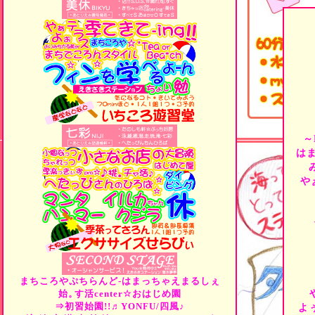
～
は
や
まちころやぷちらんど-はまっちゃえまるしぇ
始。
す活center☆おはじめ園
⇒初習始園!!♬YONFU/四風♪
よ