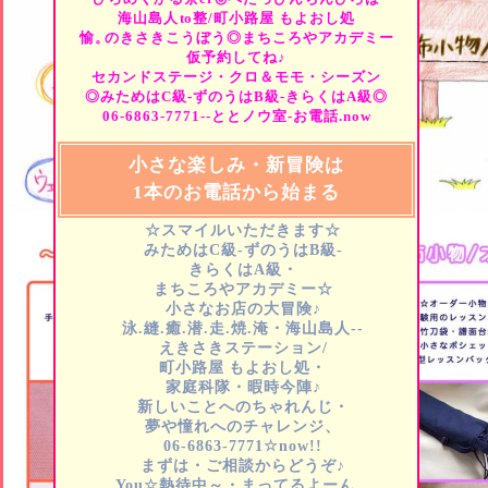
海山島人
to
整/町小路屋
もよおし処
愉。
のきさきこうぼう◎まちころやアカデミー
仮予約してね♪
セカンドステージ・クロ＆モモ・シーズン
◎みためはC級-ずのうはB級-きらくはA級◎
06-6863-7771--ととノウ室-お電話.now
小さな楽しみ・新冒険は
1本のお電話から始まる
☆スマイルいただきます☆
みためはC級-ずのうはB級-
きらくはA級・
まちころやアカデミー☆
小さなお店の大冒険♪
泳.縫.癒.潜.走.焼.淹・海山島人--
えきさきステーション/
町小路屋
もよおし処・
家庭科隊・暇時今陣♪
新しいことへのちゃれんじ・
夢や憧れへのチャレンジ、
06-6863-7771☆now!!
まずは・ご相談からどうぞ♪
You☆熱待中～・まってるよーん…