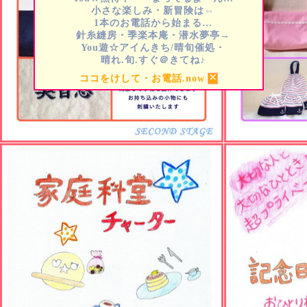
小さな楽しみ・新冒険は⇔
1本のお電話から始まる…
針糸縫房・季楽本庵・潜水夢亭→
You遊☆アイんきち/晴旬催処・
晴れ.旬.すぐ＠きてね♪
×
ココをけして・お電話.now