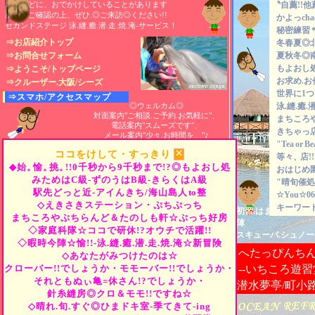
水中などに、おでかけしていることがあります
〝自薦!!他
所在をご確認の上、ぜひ.◎ご来訪◎ください!!
かよっch
セカンドステージ 泳.縫.癒.潜.走.焼.淹-サービス！
秘密練習
⇒お店紹介トップ
冬春夏◎
⇒お問合せフォーム
夏秋冬◎
もよおし
⇒ようこそ/トップページ
お求め.お
⇒クルーザー.大阪/シーズ
世界に1
⇒スマホ/アクセスマップ
◎ウェルカム◎
泳.縫.癒.潜
対面案内"ご相談.ご予約.お気軽に"、
まちころ
電話案内"スムーズです"、
きちゃっ
メール案内"少々.お時間を…"♪
"Tea
or
B
×
ココをけして・すっきり
等々、
店
◆始。
愉。
挑。
!!0千秒から9千秒まで!?◎もよおし処
おはじめ
みためはC級-ずのうはB級-きらくはA級
"晴旬催処
駅先どっと近-アイんきち/海山島人
to
整
☆You☆06-
◇えきさきステーション・ぷちぷっち
キーワード
初習.はまっちゃえま
まちころやぷちらんど＆たのしも軒☆ぷっち好房
陣
◇家庭科隊☆ココで研休!?オウチで活躍!!
スキューバ.シュノー
◇暇時今陣☆愉!!-泳.縫.癒.潜.走.焼.淹☆新冒険
へたっぴんち
◇あなたがみつけたのは☆
クローバー!!でしょうか・モモーバー!!でしょうか・
--いちころ遊習
それともぬぃ亀=休さん!?でしょうか・
潜水夢亭/町小
針糸縫房◎クロ＆モモ!!ですね☆
◇晴れ.旬.すぐ◎ひまドキ室-季てきて-ing