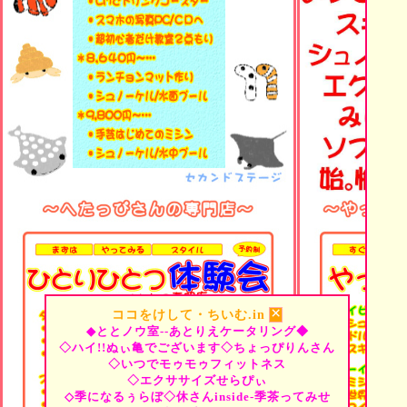
×
ココをけして・ちいむ.in
◆ととノウ室--あとりえケータリング◆
◇ハイ!!ぬぃ亀でございます◇ちょっぴりんさん
◇いつでモゥモゥフィットネス
◇エクササイズせらぴぃ
◇季になるぅらぼ◇休さんinside-季茶ってみせ