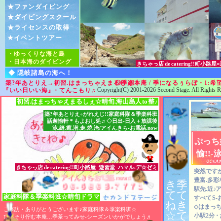
★ファンダイビング
★ダイビングスクール
★ライセンスの取得
★イベントツアー
・ゆっくりな海と島
・日本海のダイビング
きちゃっ店
de
catering!!町小
◆ 隠岐諸島の海へ！
築?年あとりえ→初習.はまっちゃえまるしぇ!!
◎季楽本庵 / 季になるぅらぼ・1:
Copyright(C) 2001-2026 Second Stage. All Rights R
『いい日いい海』
・てんこもり
♬
初習.はまっちゃえまるしぇ☆晴旬.海山島人
to
整♪
築?年あとりえ÷がれえじ!!家庭科隊＆季楽科班
話遊愉軒＊もよおし処♬◇日出-日入＋放課後
泳.縫.癒.潜.走.焼.淹/アイんきち-お電話.now
ぷっち
愉!!-
きちゃっ店
de
catering!!町小路屋=遊習堂=ハマル.デ☆ゼミ
突然ですが
アイんきち-お電話.now♬
アイんきち-お電話.now♬
アイんきち-お電話.now♬
豊富.多彩
き
季
０６-６８６３-７７７１
０６-６８６３-７７７１
０６-６８６３-７７７１
駅先.近
♪
ア
て
て
家庭科隊
＆
季楽科班☆晴旬ドラマ
すべて
S
ね
き
◇はまっち
ご来訪・ありがとうございます♪家庭科隊＆季楽科班☆
☆
て
小駅2分
・
ひっそり佇む本庵…季茶ってみせ-シーズンいかがでしょう
♬