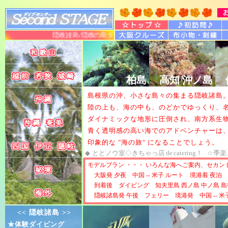
隠岐諸島/隠岐の島ダイビングツアー 大阪発のダイビング
柏島
高知 沖ノ島
島根県の沖、小さな島々の集まる隠岐諸島
陸の上も、海の中も、のどかでゆっくり、
ダイナミックな地形に圧倒され、南方系生
青く透明感の高い海でのアドベンチャーは
印象的な "海の旅" になることでしょう。
◆
ととノウ室◇きちゃっ店
de
catering！
☆季楽
モデルプラン ・・・ いろんな海へご案内、セカ
大阪発 夕夜 中国 -- 米子 ルート 境港着 夜
到着後 ダイビング 知夫里島 西ノ島 中ノ島 
隠岐諸島発 午後 フェリー 境港発 中国 -- 米
<< 隠岐諸島 >>
★体験ダイビング