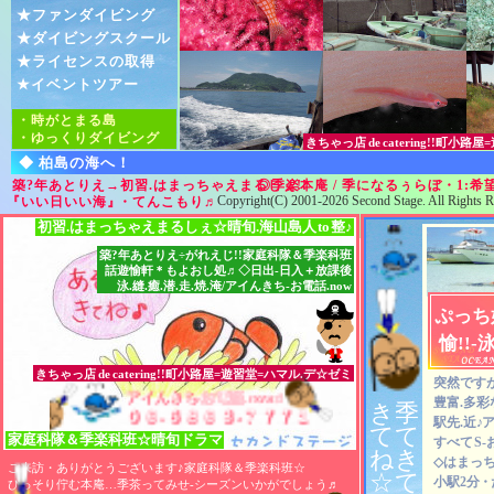
★ファンダイビング
★ダイビングスクール
★ライセンスの取得
★イベントツアー
・時がとまる島
・ゆっくりダイビング
きちゃっ店
de
catering!!町小
◆ 柏島の海へ！
築?年あとりえ→初習.はまっちゃえまるしぇ!!
◎季楽本庵 / 季になるぅらぼ・1:
Copyright(C) 2001-2026 Second Stage. All Rights R
『いい日いい海』
・てんこもり
♬
初習.はまっちゃえまるしぇ☆晴旬.海山島人
to
整♪
築?年あとりえ÷がれえじ!!家庭科隊＆季楽科班
話遊愉軒＊もよおし処♬◇日出-日入＋放課後
泳.縫.癒.潜.走.焼.淹/アイんきち-お電話.now
ぷっち
愉!!-
きちゃっ店
de
catering!!町小路屋=遊習堂=ハマル.デ☆ゼミ
突然ですが
アイんきち-お電話.now♬
アイんきち-お電話.now♬
アイんきち-お電話.now♬
豊富.多彩
き
季
０６-６８６３-７７７１
０６-６８６３-７７７１
０６-６８６３-７７７１
駅先.近
♪
ア
て
て
家庭科隊
＆
季楽科班☆晴旬ドラマ
すべて
S
ね
き
◇はまっち
ご来訪・ありがとうございます♪家庭科隊＆季楽科班☆
☆
て
小駅2分
・
ひっそり佇む本庵…季茶ってみせ-シーズンいかがでしょう
♬