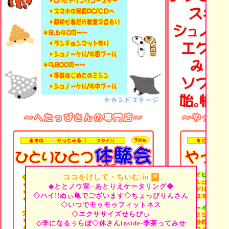
×
ココをけして・ちいむ.in
◆ととノウ室--あとりえケータリング◆
◇ハイ!!ぬぃ亀でございます◇ちょっぴりんさん
◇いつでモゥモゥフィットネス
◇エクササイズせらぴぃ
◇季になるぅらぼ◇休さんinside-季茶ってみせ