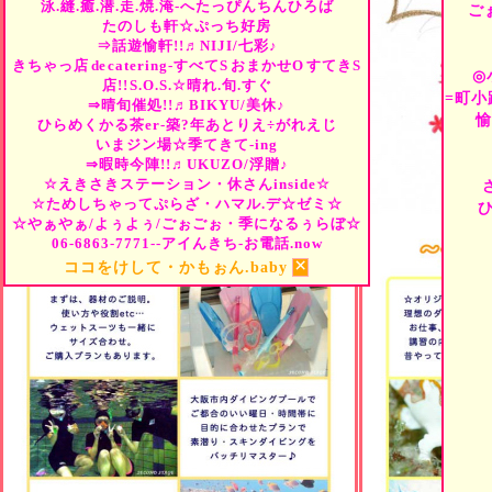
泳.縫.癒.潜.走.焼.淹-へたっぴんちんひろば
ご
たのしも軒☆ぷっち好房
⇒話遊愉軒!!♬NIJI/七彩♪
きちゃっ店
de
catering-すべて
S
おまかせ
O
すてき
S
◎
店!!
S.O.S.☆晴れ.旬.すぐ
=町小
⇒晴旬催処!!♬BIKYU/美休♪
愉
ひらめくかる茶er-築?年あとりえ÷がれえじ
いまジン場☆季てきて-ing
⇒暇時今陣!!♬UKUZO/浮贈♪
☆えきさきステーション・休さんinside☆
☆ためしちゃってぷらざ・ハマル.デ☆ゼミ☆
☆やぁやぁ/よぅよぅ/ごぉごぉ・季になるぅらぼ☆
06-6863-7771--アイんきち-お電話.now
×
ココをけして・かもぉん.baby