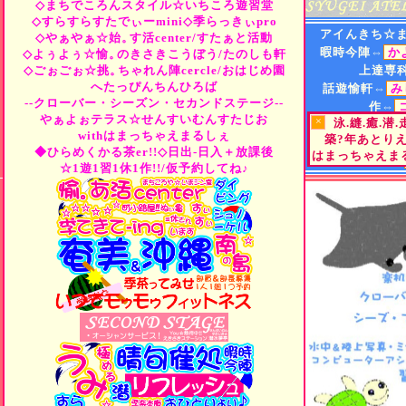
◇まちでころんスタイル☆いちころ遊習堂
◇すらすらすたでぃーmini◇季らっきぃpro
アイんきち☆
◇やぁやぁ☆始。
す活center/すたぁと活動
暇時今陣⇔
か
◇よぅよぅ☆愉。
のきさきこうぼう/たのしも軒
◇ごぉごぉ☆挑。
ちゃれん陣cercle/おはじめ園
上達専
へたっぴんちんひろば
話遊愉軒⇔
み
--クローバー・シーズン・セカンドステージ--
作⇔
やぁよぉテラス☆せんすいむんすたじお
×
泳.縫.癒.潜
遊⇔
"Tea
or
B
withはまっちゃえまるしぇ
築?年あとり
街⇔
ひらめくか
◆ひらめくかる茶er!!◇日出-日入＋放課後
はまっちゃえまる
町小路屋⇔
☆1遊1習1休1作!!/仮予約してね♪