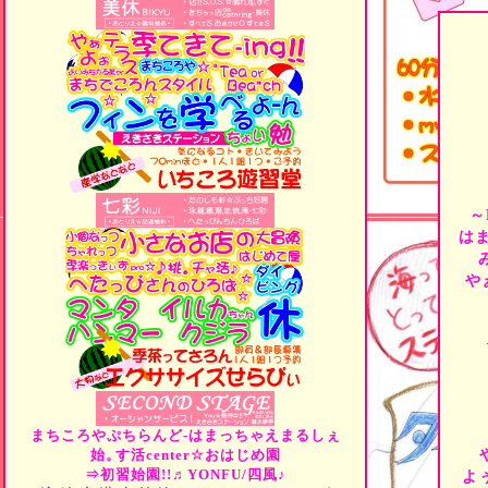
～
は
や
まちころやぷちらんど-はまっちゃえまるしぇ
始。
す活center☆おはじめ園
⇒初習始園!!♬YONFU/四風♪
よ