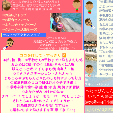
水中などに、おでかけしていることがあります
〝自薦!!他
所在をご確認の上、ぜひ.◎ご来訪◎ください!!
かよっch
セカンドステージ 泳.縫.癒.潜.走.焼.淹-サービス！
秘密練習
⇒お店紹介トップ
冬春夏◎
⇒お問合せフォーム
夏秋冬◎
もよおし
⇒ようこそ/トップページ
お求め.お
⇒クルーザー.大阪/シーズ
世界に1
⇒スマホ/アクセスマップ
◎ウェルカム◎
泳.縫.癒.潜
対面案内"ご相談.ご予約.お気軽に"、
まちころ
電話案内"スムーズです"、
きちゃっ
メール案内"少々.お時間を…"♪
"Tea
or
B
×
ココをけして・すっきり
等々、
店
◆始。
愉。
挑。
!!0千秒から9千秒まで!?◎もよおし処
おはじめ
みためはC級-ずのうはB級-きらくはA級
"晴旬催処
駅先どっと近-アイんきち/海山島人
to
整
☆You☆06-
◇えきさきステーション・ぷちぷっち
キーワード
初習.はまっちゃえま
まちころやぷちらんど＆たのしも軒☆ぷっち好房
陣
◇家庭科隊☆ココで研休!?オウチで活躍!!
スキューバ.シュノー
◇暇時今陣☆愉!!-泳.縫.癒.潜.走.焼.淹☆新冒険
へたっぴんち
◇あなたがみつけたのは☆
クローバー!!でしょうか・モモーバー!!でしょうか・
--いちころ遊習
それともぬぃ亀=休さん!?でしょうか・
潜水夢亭/町小
針糸縫房◎クロ＆モモ!!ですね☆
◇晴れ.旬.すぐ◎ひまドキ室-季てきて-ing