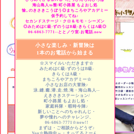
海山島人
to
整/町小路屋
もよおし処
愉。
のきさきこうぼう◎まちころやアカデミー
仮予約してね♪
セカンドステージ・クロ＆モモ・シーズン
◎みためはC級-ずのうはB級-きらくはA級◎
06-6863-7771--ととノウ室-お電話.now
小さな楽しみ・新冒険は
1本のお電話から始まる
☆スマイルいただきます☆
みためはC級-ずのうはB級-
きらくはA級・
まちころやアカデミー☆
小さなお店の大冒険♪
泳.縫.癒.潜.走.焼.淹・海山島人--
えきさきステーション/
町小路屋
もよおし処・
家庭科隊・暇時今陣♪
新しいことへのちゃれんじ・
夢や憧れへのチャレンジ、
06-6863-7771☆now!!
まずは・ご相談からどうぞ♪
You☆熱待中～・まってるよーん…