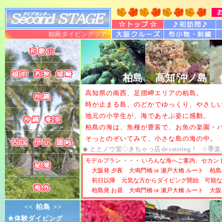
柏島ダイビングツアー 大阪発のダイビングサービス 店主
柏島
高知 沖ノ島
高知県の南西、足摺岬エリアの柏島。
時が止まる島、のどかでゆっくり、やさし
地元の小学生が、海であそぶ姿に感動。
柏島の海は、魚種が豊富で、お魚の楽園・
そっとのぞいてみて、小さな島の海の中。
◆
ととノウ室◇きちゃっ店
de
catering！
☆季楽
モデルプラン ・・・ いろんな海へご案内、セカ
大阪発 夕夜 大鳴門橋 or 瀬戸大橋 ルート 柏島
初日以降 元気な方からダイビング開始 可能
柏島発 お昼 大鳴門橋 or 瀬戸大橋 ルート 大阪
<< 柏島 >>
★体験ダイビング