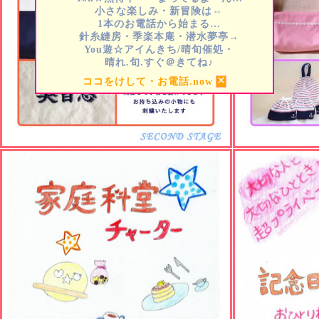
小さな楽しみ・新冒険は⇔
1本のお電話から始まる…
針糸縫房・季楽本庵・潜水夢亭→
You遊☆アイんきち/晴旬催処・
晴れ.旬.すぐ＠きてね♪
×
ココをけして・お電話.now