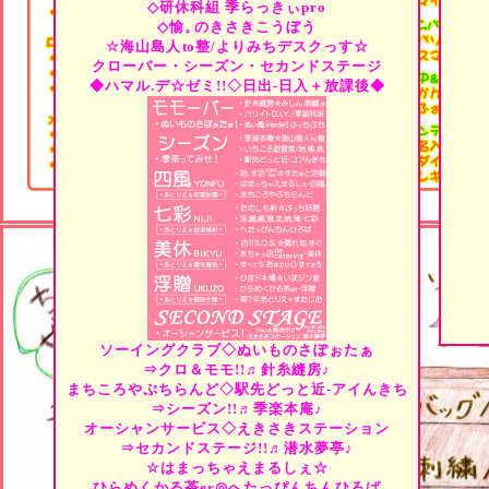
◇研休科組
季らっきぃpro
◇愉。
のきさきこうぼう
☆海山島人
to
整/よりみちデスクっす☆
クローバー・シーズン・セカンドステージ
◆ハマル.デ☆ゼミ!!◇日出-日入＋放課後◆
ソーイングクラブ◇ぬいものさぽぉたぁ
⇒クロ＆モモ!!♬針糸縫房♪
まちころやぷちらんど◇駅先どっと近-アイんきち
⇒シーズン!!♬季楽本庵♪
オーシャンサービス◇えきさきステーション
⇒セカンドステージ!!♬潜水夢亭♪
☆はまっちゃえまるしぇ☆
ひらめくかる茶er◎へたっぴんちんひろば