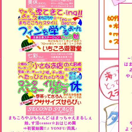
～
は
や
まちころやぷちらんど-はまっちゃえまるしぇ
始。
す活center☆おはじめ園
⇒初習始園!!♬YONFU/四風♪
よ