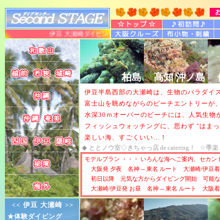
伊豆 大瀬崎ダイビングツアー 大阪発のダイビングサービス
柏島
高知 沖ノ島
伊豆半島西部の大瀬崎は、生物のパラダイ
富士山を眺めながらのビーチエントリーが
水深30ｍオーバーのビーチには、人気生物
フィッシュウォッチングに、思わず "はまっ
楽しい海、すごくいい…！
◆
ととノウ室◇きちゃっ店
de
catering！
☆季楽
モデルプラン ・・・ いろんな海へご案内、セカ
大阪発 夕夜 名神 -- 東名 ルート 大瀬崎/伊豆着
初日以降 元気な方からダイビング開始 可能
大瀬崎/伊豆発 お昼 名神 -- 東名 ルート 大阪着
<< 伊豆 大瀬崎 >>
★体験ダイビング