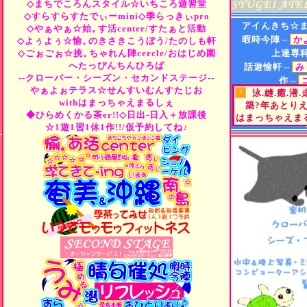
◇まちでころんスタイル☆いちころ遊習堂
◇すらすらすたでぃーmini◇季らっきぃpro
アイんきち☆
◇やぁやぁ☆始。
す活center/すたぁと活動
暇時今陣⇔
か
◇よぅよぅ☆愉。
のきさきこうぼう/たのしも軒
◇ごぉごぉ☆挑。
ちゃれん陣cercle/おはじめ園
上達専
へたっぴんちんひろば
話遊愉軒⇔
み
--クローバー・シーズン・セカンドステージ--
作⇔
やぁよぉテラス☆せんすいむんすたじお
×
泳.縫.癒.潜
遊⇔
"Tea
or
B
withはまっちゃえまるしぇ
築?年あとり
街⇔
ひらめくか
◆ひらめくかる茶er!!◇日出-日入＋放課後
はまっちゃえまる
町小路屋⇔
☆1遊1習1休1作!!/仮予約してね♪