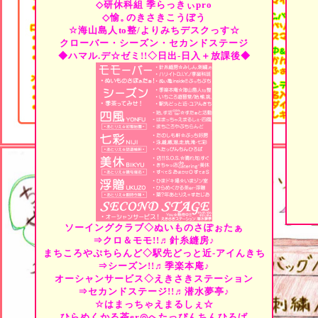
◇研休科組
季らっきぃpro
◇愉。
のきさきこうぼう
☆海山島人
to
整/よりみちデスクっす☆
クローバー・シーズン・セカンドステージ
◆ハマル.デ☆ゼミ!!◇日出-日入＋放課後◆
ソーイングクラブ◇ぬいものさぽぉたぁ
⇒クロ＆モモ!!♬針糸縫房♪
まちころやぷちらんど◇駅先どっと近-アイんきち
⇒シーズン!!♬季楽本庵♪
オーシャンサービス◇えきさきステーション
⇒セカンドステージ!!♬潜水夢亭♪
☆はまっちゃえまるしぇ☆
ひらめくかる茶er◎へたっぴんちんひろば