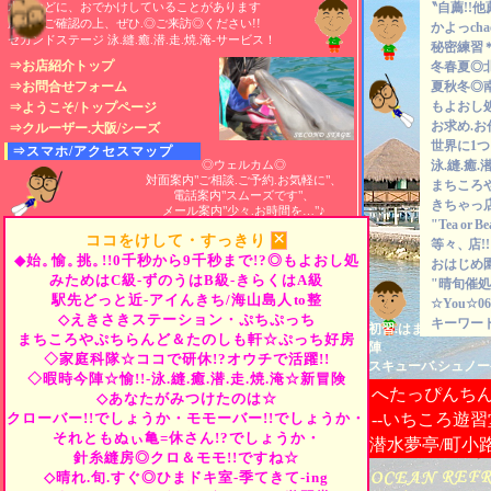
水中などに、おでかけしていることがあります
〝自薦!!他
所在をご確認の上、ぜひ.◎ご来訪◎ください!!
かよっch
セカンドステージ 泳.縫.癒.潜.走.焼.淹-サービス！
秘密練習
⇒お店紹介トップ
冬春夏◎
⇒お問合せフォーム
夏秋冬◎
もよおし
⇒ようこそ/トップページ
お求め.お
⇒クルーザー.大阪/シーズ
世界に1
⇒スマホ/アクセスマップ
◎ウェルカム◎
泳.縫.癒.潜
対面案内"ご相談.ご予約.お気軽に"、
まちころ
電話案内"スムーズです"、
きちゃっ
メール案内"少々.お時間を…"♪
"Tea
or
B
×
ココをけして・すっきり
等々、
店
◆始。
愉。
挑。
!!0千秒から9千秒まで!?◎もよおし処
おはじめ
みためはC級-ずのうはB級-きらくはA級
"晴旬催処
駅先どっと近-アイんきち/海山島人
to
整
☆You☆06-
◇えきさきステーション・ぷちぷっち
キーワード
初習.はまっちゃえま
まちころやぷちらんど＆たのしも軒☆ぷっち好房
陣
◇家庭科隊☆ココで研休!?オウチで活躍!!
スキューバ.シュノー
◇暇時今陣☆愉!!-泳.縫.癒.潜.走.焼.淹☆新冒険
へたっぴんち
◇あなたがみつけたのは☆
クローバー!!でしょうか・モモーバー!!でしょうか・
--いちころ遊習
それともぬぃ亀=休さん!?でしょうか・
潜水夢亭/町小
針糸縫房◎クロ＆モモ!!ですね☆
◇晴れ.旬.すぐ◎ひまドキ室-季てきて-ing