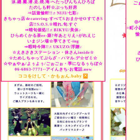
泳.縫.癒.潜.走.焼.淹-へたっぴんちんひろば
ご
たのしも軒☆ぷっち好房
⇒話遊愉軒!!♬NIJI/七彩♪
きちゃっ店
de
catering-すべて
S
おまかせ
O
すてき
S
◎
店!!
S.O.S.☆晴れ.旬.すぐ
=町小
⇒晴旬催処!!♬BIKYU/美休♪
愉
ひらめくかる茶er-築?年あとりえ÷がれえじ
いまジン場☆季てきて-ing
⇒暇時今陣!!♬UKUZO/浮贈♪
☆えきさきステーション・休さんinside☆
☆ためしちゃってぷらざ・ハマル.デ☆ゼミ☆
☆やぁやぁ/よぅよぅ/ごぉごぉ・季になるぅらぼ☆
06-6863-7771--アイんきち-お電話.now
×
ココをけして・かもぉん.baby