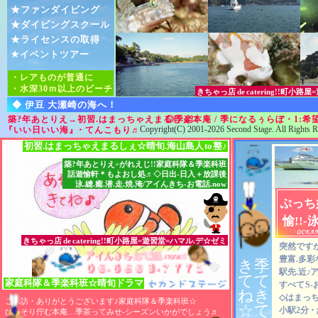
★ファンダイビング
★ダイビングスクール
★ライセンスの取得
★イベントツアー
・レアものが普通に
・水深30ｍ以上のビーチ
きちゃっ店
de
catering!!町小
◆ 伊豆 大瀬崎の海へ！
築?年あとりえ→初習.はまっちゃえまるしぇ!!
◎季楽本庵 / 季になるぅらぼ・1:
Copyright(C) 2001-2026 Second Stage. All Rights R
『いい日いい海』
・てんこもり
♬
初習.はまっちゃえまるしぇ☆晴旬.海山島人
to
整♪
築?年あとりえ÷がれえじ!!家庭科隊＆季楽科班
話遊愉軒＊もよおし処♬◇日出-日入＋放課後
泳.縫.癒.潜.走.焼.淹/アイんきち-お電話.now
ぷっち
愉!!-
きちゃっ店
de
catering!!町小路屋=遊習堂=ハマル.デ☆ゼミ
突然ですが
アイんきち-お電話.now♬
アイんきち-お電話.now♬
アイんきち-お電話.now♬
豊富.多彩
き
季
０６-６８６３-７７７１
０６-６８６３-７７７１
０６-６８６３-７７７１
駅先.近
♪
ア
て
て
家庭科隊
＆
季楽科班☆晴旬ドラマ
すべて
S
ね
き
◇はまっち
ご来訪・ありがとうございます♪家庭科隊＆季楽科班☆
☆
て
小駅2分
・
ひっそり佇む本庵…季茶ってみせ-シーズンいかがでしょう
♬