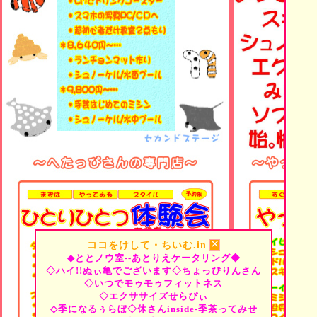
×
ココをけして・ちいむ.in
◆ととノウ室--あとりえケータリング◆
◇ハイ!!ぬぃ亀でございます◇ちょっぴりんさん
◇いつでモゥモゥフィットネス
◇エクササイズせらぴぃ
◇季になるぅらぼ◇休さんinside-季茶ってみせ