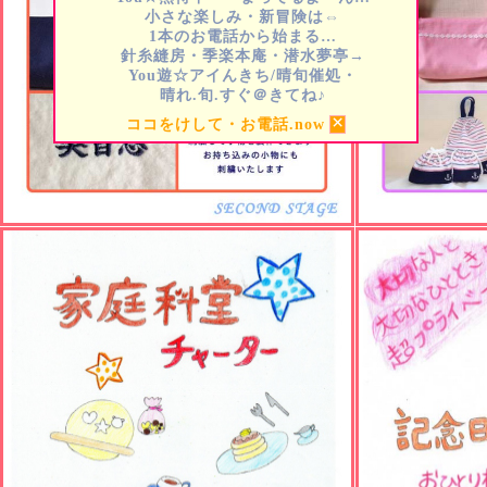
小さな楽しみ・新冒険は⇔
1本のお電話から始まる…
針糸縫房・季楽本庵・潜水夢亭→
You遊☆アイんきち/晴旬催処・
晴れ.旬.すぐ＠きてね♪
×
ココをけして・お電話.now