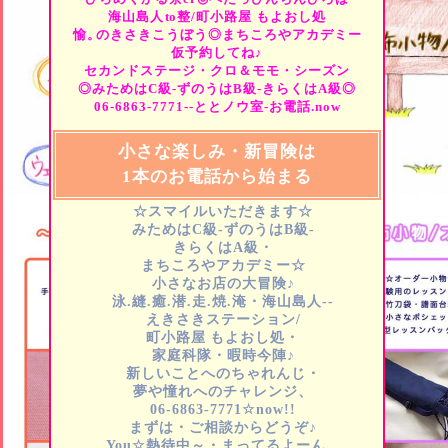
海山島人
to
整/町小路屋
もよおし処
愉。
のきさきこうぼう◎まちころやアカデミー
仮予約してね♪
セカンドステージ・クロ＆モモ・シーズン
◎みためはC級-ずのうはB級-きらくはA級◎
06-6863-7771--ととノウ室-お電話.now
小さな楽しみ・新冒険は
1本のお電話から始まる
☆スマイルいただきます☆
みためはC級-ずのうはB級-
きらくはA級・
まちころやアカデミー☆
小さなお店の大冒険♪
泳.縫.癒.潜.走.焼.淹・海山島人--
えきさきステーション/
町小路屋
もよおし処・
家庭科隊・暇時今陣♪
新しいことへのちゃれんじ・
夢や憧れへのチャレンジ、
06-6863-7771☆now!!
まずは・ご相談からどうぞ♪
You☆熱待中～・まってるよーん…