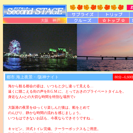
大阪 神戸 大阪湾 クルーズ クルージング チャ
都市.海上夜景・/阪神ナイト
80分--6,
海から観る都会の姿は、いつもと少し違って見える…
遠くに聴こえる街の声をB.G.M.に、とっておきのプライベートタイムを。
身近な人sとの大切な時間を特別な場所で♪
大阪港の夜景をゆっくり楽しんだ後は、船をとめて
のんびり、静かな時間の流れを感じましょう。
いつもはできないお話も、今夜ならできそうですね…
キャビン、洋式トイレ完備。クーラーボックスもご用意。