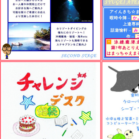
アイんきち☆
暇時今陣⇔
か
上達専
話遊愉軒⇔
み
作⇔
×
泳.縫.癒.潜
遊⇔
"Tea
or
B
築?年あとり
街⇔
ひらめくか
はまっちゃえまる
町小路屋⇔