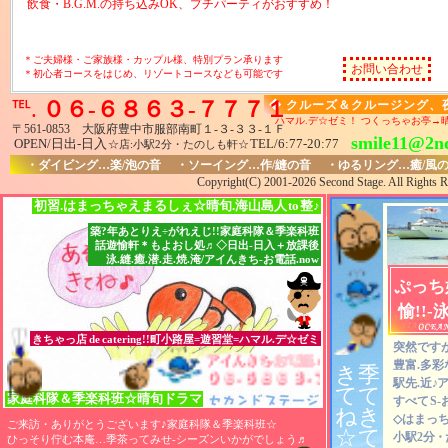
飲食・B.G.M.の持ち込みOK、プチパーティがおすすめ！
＊ご夫婦様・ご家族様・カップル様、特別プラン承ります
お問い合わせ
＊初心者コースをはじめ、リゾートコースなども可能です
℡.
０６-６８６３-７７７１
◆ クルーズ＆クルージング、
ハマル.デ☆ゼミ！ つくっちゃお亭→
〒561-0853 大阪府豊中市服部南町１-３-３３-１Ｆ
smile11@2nd
OPEN/日出-日入
TEL
/6:77-20:77
☆店:小駅2分・たのしも軒☆
・ダイビング…楽/泡の音 ・ソーイング…作/縫の音 ・ゆるリング…癒/風
Copyright(C) 2001-2026 Second Stage. All Rights R
初習.はまっちゃえまるしぇ☆晴旬.海山島人
to
整♪
築?年あとりえ÷がれえじ!!家庭科隊＆季楽科班
話遊愉軒＊もよおし処♬◇日出-日入＋放課後
泳.縫.癒.潜.走.焼.淹/アイんきち-お電話.now
ぷっち
愉!!-
きちゃっ店
de
catering!!町小路屋=遊習堂=ハマル.デ☆ゼミ
突然ですが
アイんきち-お電話.now♬
アイんきち-お電話.now♬
アイんきち-お電話.now♬
豊富.多彩
き
季
０６-６８６３-７７７１
０６-６８６３-７７７１
０６-６８６３-７７７１
駅先.近
♪
ア
て
て
家庭科隊
＆
季楽科班☆晴旬ドラマ
すべて
S
ね
き
◇はまっち
ご来訪・ありがとうございます♪家庭科隊＆季楽科班☆
☆
て
小駅2分
・
ひっそり佇む本庵…季茶ってみせ-シーズンいかがでしょう
♬