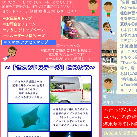
水中などに、おでかけしていることがあります
〝自薦!!他
所在をご確認の上、ぜひ.◎ご来訪◎ください!!
かよっch
セカンドステージ 泳.縫.癒.潜.走.焼.淹-サービス！
秘密練習
⇒お店紹介トップ
冬春夏◎
⇒お問合せフォーム
夏秋冬◎
もよおし
⇒ようこそ/トップページ
お求め.お
⇒クルーザー.大阪/シーズ
世界に1
⇒スマホ/アクセスマップ
◎ウェルカム◎
泳.縫.癒.潜
対面案内"ご相談.ご予約.お気軽に"、
まちころ
電話案内"スムーズです"、
きちゃっ
メール案内"少々.お時間を…"♪
"Tea
or
B
等々、
店
おはじめ
"晴旬催処
☆You☆06-
キーワード
初習.はまっちゃえま
陣
スキューバ.シュノー
へたっぴんち
--いちころ遊習
潜水夢亭/町小