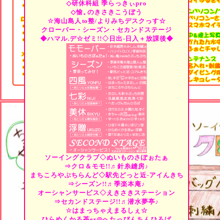
◇研休科組
季らっきぃpro
◇愉。
のきさきこうぼう
☆海山島人
to
整/よりみちデスクっす☆
クローバー・シーズン・セカンドステージ
◆ハマル.デ☆ゼミ!!◇日出-日入＋放課後◆
ソーイングクラブ◇ぬいものさぽぉたぁ
⇒クロ＆モモ!!♬針糸縫房♪
まちころやぷちらんど◇駅先どっと近-アイんきち
⇒シーズン!!♬季楽本庵♪
オーシャンサービス◇えきさきステーション
⇒セカンドステージ!!♬潜水夢亭♪
☆はまっちゃえまるしぇ☆
ひらめくかる茶er◎へたっぴんちんひろば