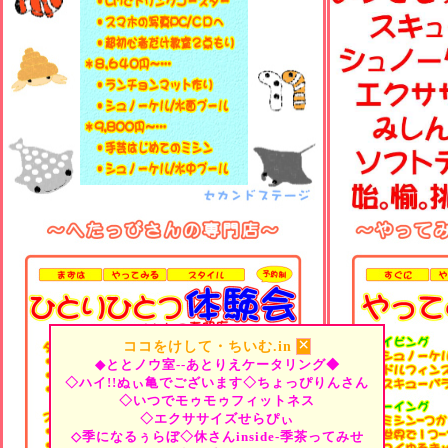
×
ココをけして・ちいむ.in
◆ととノウ室--あとりえケータリング◆
◇ハイ!!ぬぃ亀でございます◇ちょっぴりんさん
◇いつでモゥモゥフィットネス
◇エクササイズせらぴぃ
◇季になるぅらぼ◇休さんinside-季茶ってみせ