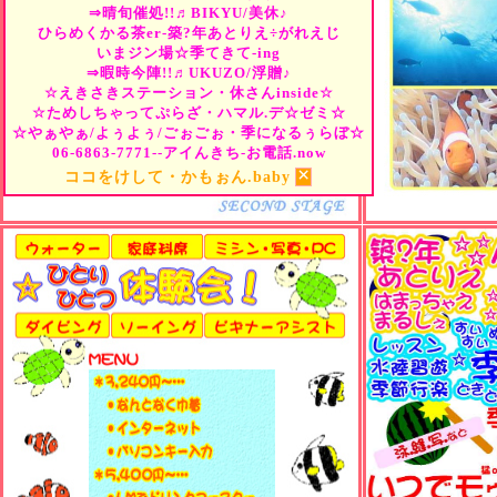
⇒晴旬催処!!♬BIKYU/美休♪
ひらめくかる茶er-築?年あとりえ÷がれえじ
いまジン場☆季てきて-ing
⇒暇時今陣!!♬UKUZO/浮贈♪
☆えきさきステーション・休さんinside☆
☆ためしちゃってぷらざ・ハマル.デ☆ゼミ☆
☆やぁやぁ/よぅよぅ/ごぉごぉ・季になるぅらぼ☆
06-6863-7771--アイんきち-お電話.now
×
ココをけして・かもぉん.baby