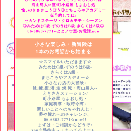
海山島人
to
整/町小路屋
もよおし処
愉。
のきさきこうぼう◎まちころやアカデミー
仮予約してね♪
セカンドステージ・クロ＆モモ・シーズン
◎みためはC級-ずのうはB級-きらくはA級◎
06-6863-7771--ととノウ室-お電話.now
小さな楽しみ・新冒険は
1本のお電話から始まる
☆スマイルいただきます☆
みためはC級-ずのうはB級-
きらくはA級・
まちころやアカデミー☆
小さなお店の大冒険♪
泳.縫.癒.潜.走.焼.淹・海山島人--
えきさきステーション/
町小路屋
もよおし処・
家庭科隊・暇時今陣♪
新しいことへのちゃれんじ・
夢や憧れへのチャレンジ、
06-6863-7771☆now!!
まずは・ご相談からどうぞ♪
You☆熱待中～・まってるよーん…