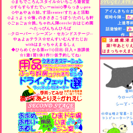
◇まちでころんスタイル☆いちころ遊習堂
◇すらすらすたでぃーmini◇季らっきぃpro
アイんきち☆
◇やぁやぁ☆始。
す活center/すたぁと活動
暇時今陣⇔
か
◇よぅよぅ☆愉。
のきさきこうぼう/たのしも軒
◇ごぉごぉ☆挑。
ちゃれん陣cercle/おはじめ園
上達専
へたっぴんちんひろば
話遊愉軒⇔
み
--クローバー・シーズン・セカンドステージ--
作⇔
やぁよぉテラス☆せんすいむんすたじお
×
泳.縫.癒.潜
遊⇔
"Tea
or
B
withはまっちゃえまるしぇ
築?年あとり
街⇔
ひらめくか
◆ひらめくかる茶er!!◇日出-日入＋放課後
はまっちゃえまる
町小路屋⇔
☆1遊1習1休1作!!/仮予約してね♪