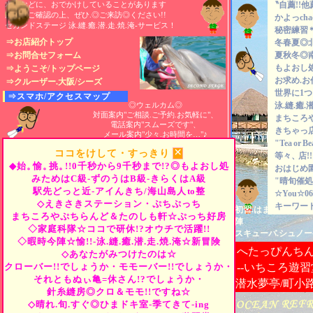
水中などに、おでかけしていることがあります
〝自薦!!他
所在をご確認の上、ぜひ.◎ご来訪◎ください!!
かよっch
セカンドステージ 泳.縫.癒.潜.走.焼.淹-サービス！
秘密練習
⇒お店紹介トップ
冬春夏◎
⇒お問合せフォーム
夏秋冬◎
もよおし
⇒ようこそ/トップページ
お求め.お
⇒クルーザー.大阪/シーズ
世界に1
⇒スマホ/アクセスマップ
◎ウェルカム◎
泳.縫.癒.潜
対面案内"ご相談.ご予約.お気軽に"、
まちころ
電話案内"スムーズです"、
きちゃっ
メール案内"少々.お時間を…"♪
"Tea
or
B
×
ココをけして・すっきり
等々、
店
◆始。
愉。
挑。
!!0千秒から9千秒まで!?◎もよおし処
おはじめ
みためはC級-ずのうはB級-きらくはA級
"晴旬催処
駅先どっと近-アイんきち/海山島人
to
整
☆You☆06-
◇えきさきステーション・ぷちぷっち
キーワード
初習.はまっちゃえま
まちころやぷちらんど＆たのしも軒☆ぷっち好房
陣
◇家庭科隊☆ココで研休!?オウチで活躍!!
スキューバ.シュノー
◇暇時今陣☆愉!!-泳.縫.癒.潜.走.焼.淹☆新冒険
へたっぴんち
◇あなたがみつけたのは☆
クローバー!!でしょうか・モモーバー!!でしょうか・
--いちころ遊習
それともぬぃ亀=休さん!?でしょうか・
潜水夢亭/町小
針糸縫房◎クロ＆モモ!!ですね☆
◇晴れ.旬.すぐ◎ひまドキ室-季てきて-ing