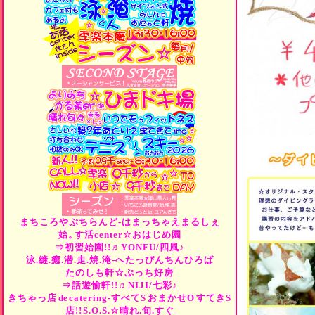
まちころやぷちらんど-はまっちゃえまるしぇ
始。
す活center☆おはじめ園
⇒初習始園!!♬YONFU/四風♪
泳.縫.癒.潜.走.焼.淹-へたっぴんちんひろば
たのしも軒☆ぷっち好房
⇒話遊愉軒!!♬NIJI/七彩♪
きちゃっ店
de
catering-すべて
S
おまかせ
O
すてき
S
店!!
S.O.S.☆晴れ.旬.すぐ