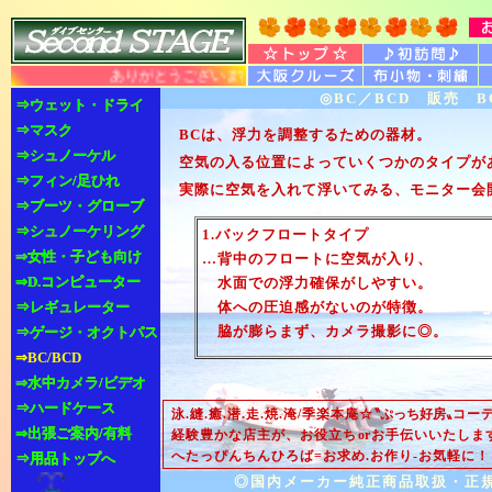
ありがとうございます 大阪 豊中 ダイビング スキュ
◎BC／BCD 販売 
⇒ウェット・ドライ
⇒ウェット・ドライ
⇒マスク
⇒マスク
BCは、浮力を調整するための器材。
⇒シュノーケル
⇒シュノーケル
空気の入る位置によっていくつかのタイプが
⇒フィン/足ひれ
⇒フィン/足ひれ
実際に空気を入れて浮いてみる、モニター会
⇒ブーツ・グローブ
⇒ブーツ・グローブ
⇒シュノーケリング
⇒シュノーケリング
1.バックフロートタイプ
⇒女性・子ども向け
⇒女性・子ども向け
…背中のフロートに空気が入り、
⇒D.コンピューター
⇒D.コンピューター
水面での浮力確保がしやすい。
⇒レギュレーター
⇒レギュレーター
体への圧迫感がないのが特徴。
脇が膨らまず、カメラ撮影に◎。
⇒ゲージ・オクトパス
⇒ゲージ・オクトパス
⇒BC/BCD
⇒水中カメラ/ビデオ
⇒水中カメラ/ビデオ
⇒ハードケース
⇒ハードケース
泳.縫.癒.潜.走.焼.淹/季楽本庵☆
〝ぷっち好房〟
コーデ
⇒出張ご案内/有料
⇒出張ご案内/有料
経験豊かな店主が、お役立ち
or
お手伝いいたしま
へたっぴんちんひろば=お求め.お作り-お気軽に！
⇒用品トップへ
⇒用品トップへ
◎国内メーカー純正商品取扱・正規