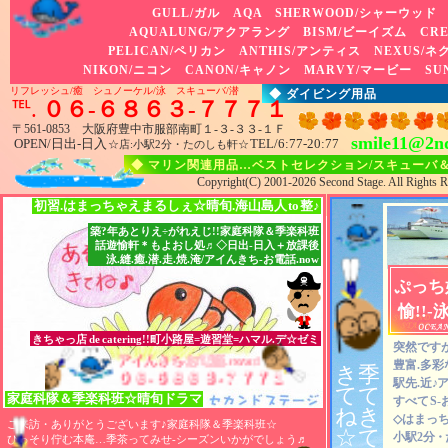
GULL/ガル AQA SHERWOOD/シャーウッド 
AQUALUNG/アクアラング BISM/ビーイズム CRE
PELICAN/ペリカン ANTHIS/アンティス NEXUS/
NIKON/ニコン CANON/キャノン MARVY/マービー SU
リフレッシュ/癒 シュノーケル/泳 スキューバ/潜
◆ ダイビング用品
℡.
０６-６８６３-７７７１
〒561-0853 大阪府豊中市服部南町１-３-３３-１Ｆ
smile11@2nd
OPEN/日出-日入
TEL
/6:77-20:77
☆店:小駅2分・たのしも軒☆
◆ マリン関連用品…ベストセレクション/スキューバ
Copyright(C) 2001-2026 Second Stage. All Rights R
初習.はまっちゃえまるしぇ☆晴旬.海山島人
to
整♪
築?年あとりえ÷がれえじ!!家庭科隊＆季楽科班
話遊愉軒＊もよおし処♬◇日出-日入＋放課後
泳.縫.癒.潜.走.焼.淹/アイんきち-お電話.now
ぷっち
愉!!-
きちゃっ店
de
catering!!町小路屋=遊習堂=ハマル.デ☆ゼミ
突然ですが
アイんきち-お電話.now♬
アイんきち-お電話.now♬
アイんきち-お電話.now♬
豊富.多彩
き
季
０６-６８６３-７７７１
０６-６８６３-７７７１
０６-６８６３-７７７１
駅先.近
♪
ア
て
て
家庭科隊
＆
季楽科班☆晴旬ドラマ
すべて
S
ね
き
◇はまっち
ご来訪・ありがとうございます♪家庭科隊＆季楽科班☆
☆
て
小駅2分
・
ひっそり佇む本庵…季茶ってみせ-シーズンいかがでしょう
♬