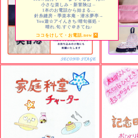
小さな楽しみ・新冒険は⇔
1本のお電話から始まる…
針糸縫房・季楽本庵・潜水夢亭→
You遊☆アイんきち/晴旬催処・
晴れ.旬.すぐ＠きてね♪
×
ココをけして・お電話.now